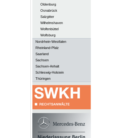
Oldenburg
Osnabrück
Salzgitter
Wilhelmshaven
Wolfenbüttel
Wolfsburg
Nordrhein-Westfalen
Rheinland-Pfalz
Saarland
Sachsen
Sachsen-Anhalt
Schleswig-Holstein
Thüringen