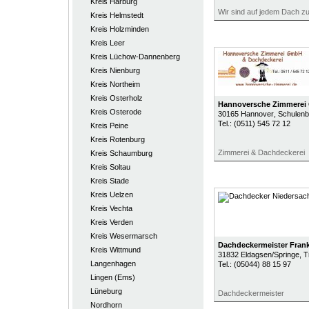
Kreis Harburg
Wir sind auf jedem Dach z
Kreis Helmstedt
Kreis Holzminden
Kreis Leer
Kreis Lüchow-Dannenberg
Kreis Nienburg
Kreis Northeim
Kreis Osterholz
Hannoversche Zimmere
Kreis Osterode
30165
Hannover
, Schulenb
Tel.:
(0511) 545 72 12
Kreis Peine
Kreis Rotenburg
Zimmerei & Dachdeckerei
Kreis Schaumburg
Kreis Soltau
Kreis Stade
Kreis Uelzen
Kreis Vechta
Kreis Verden
Kreis Wesermarsch
Dachdeckermeister Fran
Kreis Wittmund
31832
Eldagsen/Springe
, T
Langenhagen
Tel.:
(05044) 88 15 97
Lingen (Ems)
Lüneburg
Dachdeckermeister
Nordhorn