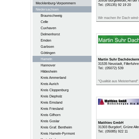
30938
Burgewedel
, An der 
Mecklenburg-Vorpommern
Tel.:
(05135) 92 19 20
Niedersachsen
Braunschweig
Wir machen Ihr Dach wind- 
Celle
Cuxhaven
Delmenhorst
Emden
Garbsen
Göttingen
Hameln
Martin Suhr Dachdecker
31535
Neustadt
, Fillerfuhr
Hannover
Tel.:
(05072) 539
Hildesheim
Kreis Ammerland
"Qualität aus Meisterhand"
Kreis Aurich
Kreis Cloppenburg
Kreis Diepholz
Kreis Emsland
Kreis Friesland
Kreis Gifhorn
Kreis Goslar
Matthies GmbH
31303
Burgdorf
, Grüne All
Kreis Graf. Bentheim
Tel.:
(05085) 922 11
Kreis Hameln-Pyrmont