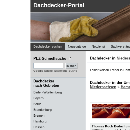
Dachdecker-Portal
Dachdecker suchen
Neuzugänge
Notdienst
Sachverständ
Dachdecker in
Nieder
PLZ-Schnellsuche
Leider keinen Treffer in Ham
Google Suche
Erweiterte Suche
Dachdecker
Dachdecker in der U
nach Gebieten
Niedersachsen
»
Hame
Baden-Württemberg
Bayern
Berlin
Brandenburg
Bremen
Hamburg
Thomas Koch Bedachu
Hessen