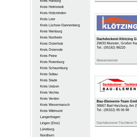
Kreis Harburg
Kreis Helmstedt
Kreis Holzminden
Kreis Leer
Kreis Lüchow-Dannenberg
Kreis Nienburg
Kreis Northeim
Dachdeckerei Klötzing 
29633
Munster
, Großer K
Kreis Osterholz
Tel.:
(05192) 98220
Kreis Osterode
Kreis Peine
Meisterbetrieb
Kreis Rotenburg
Kreis Schaumburg
Kreis Soltau
Kreis Stade
Kreis Uelzen
Kreis Vechta
Kreis Verden
Bau-Elemente-Team Gm
Kreis Wesermarsch
38667
Bad Harzburg
, Am 
Tel.:
(05322) 95 06 98
Kreis Wittmund
Langenhagen
Dachdeckerei-Tischlerei-
Lingen (Ems)
Lüneburg
Nordhorn