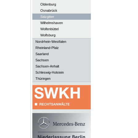
Oldenburg
Osnabrück
Salzgitter
Wilhelmshaven
Wolfenbüttel
Wolfsburg
Nordrhein-Westfalen
Rheinland-Pfalz
Saarland
Sachsen
Sachsen-Anhalt
Schleswig-Holstein
Thüringen