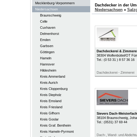
Mecklenburg-Vorpommern
Dachdecker in der U
Niedersachsen
Niedersachsen
»
Salzg
Braunschweig
Celle
Cuxhaven
Delmenhorst
Emden
Garbsen
Dachdeckerei & Zimmere
Göttingen
38304
Wolfenbüttel/OT Fü
Hameln
Tel.:
(0 53 31 ) 8 57 36 16
Hannover
Hildesheim
Dachdeckerei - Zimmerei
Kreis Ammerland
Kreis Aurich
Kreis Cloppenburg
Kreis Diepholz
Kreis Emsland
Kreis Friesland
Kreis Gifhorn
Sievers Dach-Meisterfach
38104
Braunschweig
, Joha
Kreis Goslar
Tel.:
(0531) 37 69 44
Kreis Graf. Bentheim
Kreis Hameln-Pyrmont
Dach-, Wand- und Abdicht