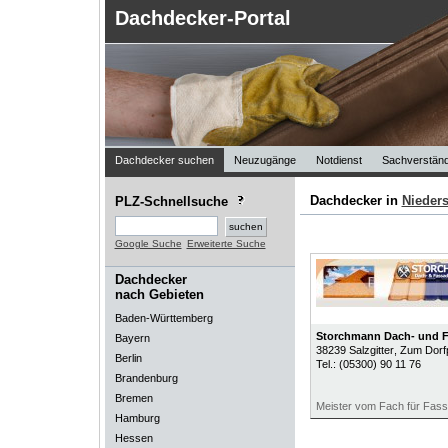
Dachdecker-Portal
Dachdecker suchen
Neuzugänge
Notdienst
Sachverständ
Dachdecker in
Nieder
PLZ-Schnellsuche
Google Suche
Erweiterte Suche
Dachdecker
nach Gebieten
Baden-Württemberg
Storchmann Dach- und
Bayern
38239
Salzgitter
, Zum Dorfp
Berlin
Tel.:
(05300) 90 11 76
Brandenburg
Bremen
Meister vom Fach für Fas
Hamburg
Hessen