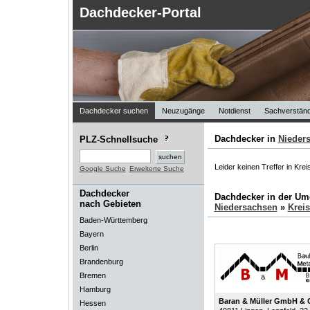
Dachdecker-Portal
Dachdecker suchen
Neuzugänge
Notdienst
Sachverständ
Dachdecker in
Nieder
PLZ-Schnellsuche
Leider keinen Treffer in Krei
Google Suche
Erweiterte Suche
Dachdecker
Dachdecker in der U
nach Gebieten
Niedersachsen
»
Kreis
Baden-Württemberg
Bayern
Berlin
Brandenburg
Bremen
Hamburg
Baran & Müller GmbH &
Hessen