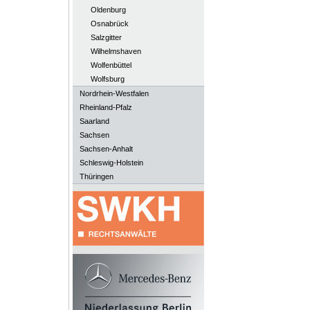
Oldenburg
Osnabrück
Salzgitter
Wilhelmshaven
Wolfenbüttel
Wolfsburg
Nordrhein-Westfalen
Rheinland-Pfalz
Saarland
Sachsen
Sachsen-Anhalt
Schleswig-Holstein
Thüringen