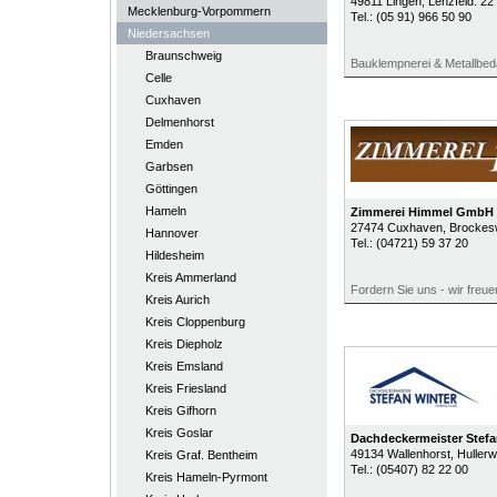
49811
Lingen
, Lenzfeld. 22
Mecklenburg-Vorpommern
Tel.:
(05 91) 966 50 90
Niedersachsen
Braunschweig
Bauklempnerei & Metallbe
Celle
Cuxhaven
Delmenhorst
Emden
Garbsen
Göttingen
Hameln
Zimmerei Himmel GmbH
27474
Cuxhaven
, Brockes
Hannover
Tel.:
(04721) 59 37 20
Hildesheim
Kreis Ammerland
Fordern Sie uns - wir freue
Kreis Aurich
Kreis Cloppenburg
Kreis Diepholz
Kreis Emsland
Kreis Friesland
Kreis Gifhorn
Kreis Goslar
Dachdeckermeister Stef
49134
Wallenhorst
, Huller
Kreis Graf. Bentheim
Tel.:
(05407) 82 22 00
Kreis Hameln-Pyrmont