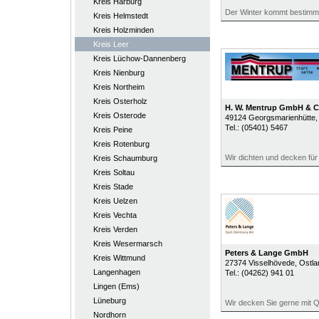
Kreis Harburg
Der Winter kommt bestimm
Kreis Helmstedt
Kreis Holzminden
Kreis Leer
Kreis Lüchow-Dannenberg
Kreis Nienburg
Kreis Northeim
Kreis Osterholz
H. W. Mentrup GmbH & C
Kreis Osterode
49124
Georgsmarienhütte
,
Tel.:
(05401) 5467
Kreis Peine
Kreis Rotenburg
Wir dichten und decken für 
Kreis Schaumburg
Kreis Soltau
Kreis Stade
Kreis Uelzen
Kreis Vechta
Kreis Verden
Kreis Wesermarsch
Peters & Lange GmbH
Kreis Wittmund
27374
Visselhövede
, Ostl
Langenhagen
Tel.:
(04262) 941 01
Lingen (Ems)
Lüneburg
Wir decken Sie gerne mit Qu
Nordhorn