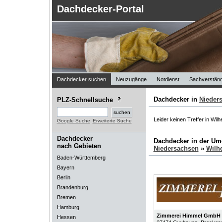
Dachdecker-Portal
Dachdecker suchen
Neuzugänge
Notdienst
Sachverständ
Dachdecker in
Nieder
PLZ-Schnellsuche
Leider keinen Treffer in Wi
Google Suche
Erweiterte Suche
Dachdecker
Dachdecker in der U
nach Gebieten
Niedersachsen
»
Wilh
Baden-Württemberg
Bayern
Berlin
Brandenburg
Bremen
Hamburg
Zimmerei Himmel GmbH
Hessen