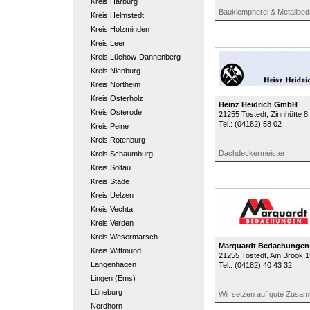
Kreis Harburg
Bauklempnerei & Metallbe
Kreis Helmstedt
Kreis Holzminden
Kreis Leer
Kreis Lüchow-Dannenberg
Kreis Nienburg
Kreis Northeim
Kreis Osterholz
Heinz Heidrich GmbH
Kreis Osterode
21255
Tostedt
, Zinnhütte 8
Tel.:
(04182) 58 02
Kreis Peine
Kreis Rotenburg
Dachdeckermeister
Kreis Schaumburg
Kreis Soltau
Kreis Stade
Kreis Uelzen
Kreis Vechta
Kreis Verden
Kreis Wesermarsch
Marquardt Bedachungen 
Kreis Wittmund
21255
Tostedt
, Am Brook 1
Langenhagen
Tel.:
(04182) 40 43 32
Lingen (Ems)
Lüneburg
Wir setzen auf gute Zusam
Nordhorn