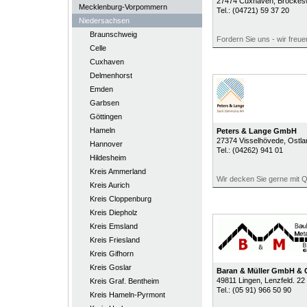
27474
Cuxhaven
, Brockes
Mecklenburg-Vorpommern
Tel.:
(04721) 59 37 20
Niedersachsen
Braunschweig
Fordern Sie uns - wir freue
Celle
Cuxhaven
Delmenhorst
Emden
Garbsen
Göttingen
Hameln
Peters & Lange GmbH
27374
Visselhövede
, Ostl
Hannover
Tel.:
(04262) 941 01
Hildesheim
Kreis Ammerland
Wir decken Sie gerne mit Qu
Kreis Aurich
Kreis Cloppenburg
Kreis Diepholz
Kreis Emsland
Kreis Friesland
Kreis Gifhorn
Kreis Goslar
Baran & Müller GmbH &
49811
Lingen
, Lenzfeld. 22
Kreis Graf. Bentheim
Tel.:
(05 91) 966 50 90
Kreis Hameln-Pyrmont