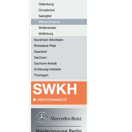
Oldenburg
Osnabrück
Salzgitter
Wilhelmshaven
Wolfenbüttel
Wolfsburg
Nordrhein-Westfalen
Rheinland-Pfalz
Saarland
Sachsen
Sachsen-Anhalt
Schleswig-Holstein
Thüringen