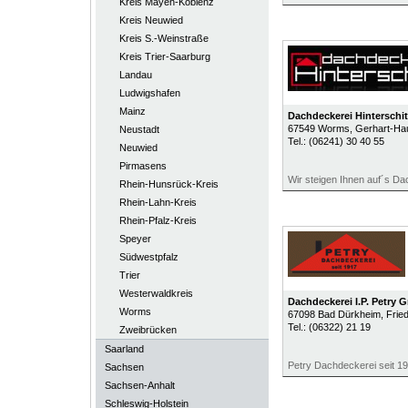
Kreis Mayen-Koblenz
Kreis Neuwied
Kreis S.-Weinstraße
Kreis Trier-Saarburg
Landau
Ludwigshafen
Mainz
Dachdeckerei Hinterschit
67549
Worms
, Gerhart-H
Neustadt
Tel.:
(06241) 30 40 55
Neuwied
Pirmasens
Wir steigen Ihnen auf´s Dac
Rhein-Hunsrück-Kreis
Rhein-Lahn-Kreis
Rhein-Pfalz-Kreis
Speyer
Südwestpfalz
Trier
Westerwaldkreis
Dachdeckerei I.P. Petry
Worms
67098
Bad Dürkheim
, Frie
Tel.:
(06322) 21 19
Zweibrücken
Saarland
Petry Dachdeckerei seit 1
Sachsen
Sachsen-Anhalt
Schleswig-Holstein