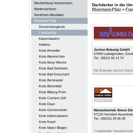
Mecklenburg-Vorpommern
Dachdecker in der U
Niedersachsen
Rheinland-Pfalz
»
Fra
Nordrhein-Westfalen
Rheinland-Pfalz
Donnersbergkreis
Frankenthal
Kaiserslautern
Koblenz
Jochen Bräunig GmbH
Kreis Ahrweiler
67069
Ludwigshafen
, Gise
Kreis Altenkirchen
Tel.:
(0621) 66 14 74
Kreis Alzey-Worms
Kreis Bad Dürkheim
Die Bräunigs decken Däche
Kreis Bad Kreuznach
Kreis Bernkastel
Kreis Birkenfeld
Kreis Bitburg-Prüm
Kreis Cochem-Zell
Kreis Daun
Kreis Germersheim
Meisterbetrieb Simon Dör
67126
Hochdorf-Assenhei
Kreis Kaiserslautern
Tel.:
(06231) 93 96 38
Kreis Kusel
Kreis Mainz-Bingen
Traditioneller Handwerksbe