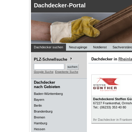
Dachdecker-Portal
Dachdecker suchen
Neuzugänge
Notdienst
Sachverständ
Dachdecker in
Rheinla
PLZ-Schnellsuche
Google Suche
Erweiterte Suche
Dachdecker
nach Gebieten
Baden-Württemberg
Dachdeckerei Steffen G
Bayern
67227
Frankenthal
, Ormsh
Berlin
Tel.:
(06233) 353 40 80
Brandenburg
Bremen
Ihr Dachdecker in Frankenth
Hamburg
Hessen