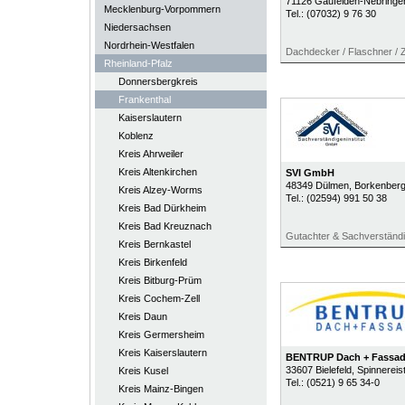
71126
Gäufelden-Nebringe
Mecklenburg-Vorpommern
Tel.:
(07032) 9 76 30
Niedersachsen
Nordrhein-Westfalen
Dachdecker / Flaschner /
Rheinland-Pfalz
Donnersbergkreis
Frankenthal
Kaiserslautern
Koblenz
Kreis Ahrweiler
Kreis Altenkirchen
SVI GmbH
48349
Dülmen
, Borkenber
Kreis Alzey-Worms
Tel.:
(02594) 991 50 38
Kreis Bad Dürkheim
Kreis Bad Kreuznach
Gutachter & Sachverständ
Kreis Bernkastel
Kreis Birkenfeld
Kreis Bitburg-Prüm
Kreis Cochem-Zell
Kreis Daun
Kreis Germersheim
Kreis Kaiserslautern
BENTRUP Dach + Fassa
33607
Bielefeld
, Spinnereis
Kreis Kusel
Tel.:
(0521) 9 65 34-0
Kreis Mainz-Bingen