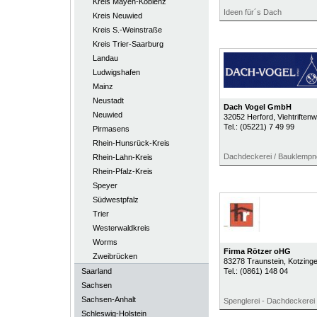
Kreis Mayen-Koblenz
Ideen für´s Dach
Kreis Neuwied
Kreis S.-Weinstraße
Kreis Trier-Saarburg
Landau
Ludwigshafen
Mainz
Neustadt
Dach Vogel GmbH
Neuwied
32052
Herford
, Viehtriften
Tel.:
(05221) 7 49 99
Pirmasens
Rhein-Hunsrück-Kreis
Dachdeckerei / Bauklempn
Rhein-Lahn-Kreis
Rhein-Pfalz-Kreis
Speyer
Südwestpfalz
Trier
Westerwaldkreis
Worms
Firma Rötzer oHG
Zweibrücken
83278
Traunstein
, Kotzinge
Saarland
Tel.:
(0861) 148 04
Sachsen
Sachsen-Anhalt
Spenglerei - Dachdeckerei
Schleswig-Holstein