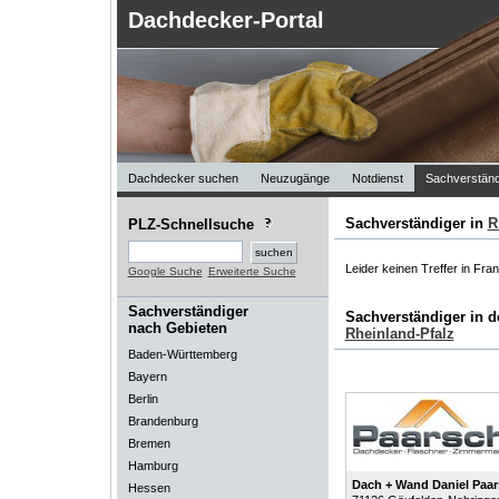
Dachdecker-Portal
Dachdecker suchen
Neuzugänge
Notdienst
Sachverständ
Sachverständiger in
R
PLZ-Schnellsuche
Leider keinen Treffer in Fra
Google Suche
Erweiterte Suche
Sachverständiger
Sachverständiger in 
nach Gebieten
Rheinland-Pfalz
Baden-Württemberg
Bayern
Berlin
Brandenburg
Bremen
Hamburg
Dach + Wand Daniel Pa
Hessen