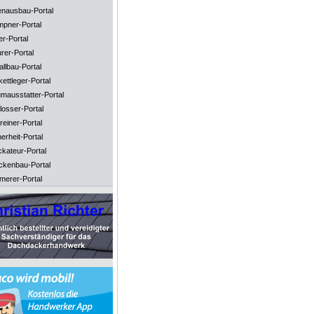
enausbau-Portal
mpner-Portal
er-Portal
rer-Portal
llbau-Portal
ettleger-Portal
mausstatter-Portal
losser-Portal
reiner-Portal
erheit-Portal
ckateur-Portal
ckenbau-Portal
merer-Portal