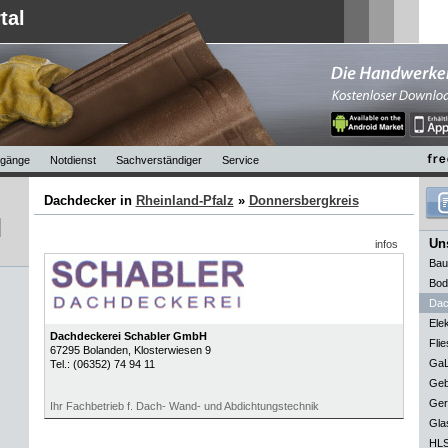
tal
gänge
Notdienst
Sachverständiger
Service
Dachdecker in
Rheinland-Pfalz
»
Donnersbergkreis
Uns
infos
Bau
Bod
Dac
Elek
Dachdeckerei Schabler GmbH
Flie
67295
Bolanden
, Klosterwiesen 9
GaL
Tel.:
(06352) 74 94 11
Geb
Ger
Ihr Fachbetrieb f. Dach- Wand- und Abdichtungstechnik
Gla
HLS