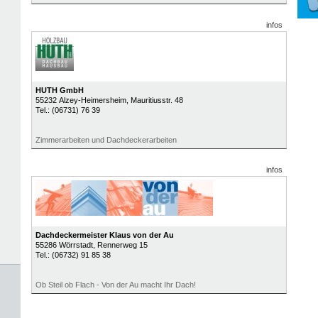
infos
HUTH GmbH
55232
Alzey-Heimersheim
, Mauritiusstr. 48
Tel.:
(06731) 76 39
Zimmerarbeiten und Dachdeckerarbeiten
infos
Dachdeckermeister Klaus von der Au
55286
Wörrstadt
, Rennerweg 15
Tel.:
(06732) 91 85 38
Ob Steil ob Flach - Von der Au macht Ihr Dach!