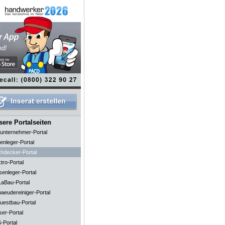
ere Portalseiten
unternehmer-Portal
enleger-Portal
hdecker-Portal
tro-Portal
senleger-Portal
aBau-Portal
aeudereiniger-Portal
uestbau-Portal
ser-Portal
-Portal