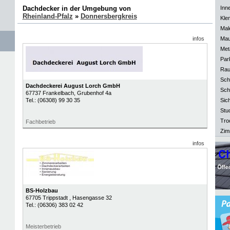
Dachdecker in der Umgebung von
Inn
Rheinland-Pfalz
»
Donnersbergkreis
Kle
Mal
infos
Mau
Meta
Park
Rau
Sch
Dachdeckerei August Lorch GmbH
Sch
67737
Frankelbach
, Grubenhof 4a
Tel.:
(06308) 99 30 35
Sich
Stu
Tro
Fachbetrieb
Zim
infos
BS-Holzbau
67705
Trippstadt
, Hasengasse 32
Tel.:
(06306) 383 02 42
Meisterbetrieb