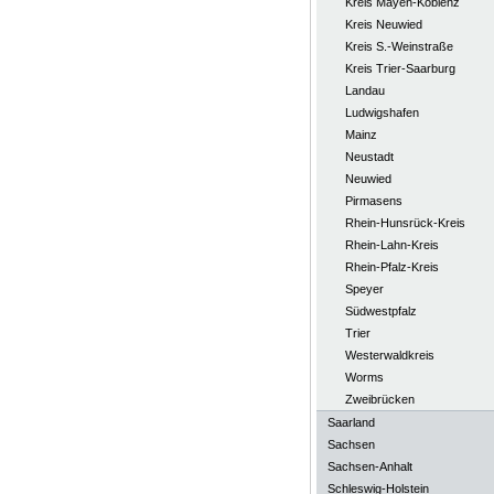
Kreis Mayen-Koblenz
Kreis Neuwied
Kreis S.-Weinstraße
Kreis Trier-Saarburg
Landau
Ludwigshafen
Mainz
Neustadt
Neuwied
Pirmasens
Rhein-Hunsrück-Kreis
Rhein-Lahn-Kreis
Rhein-Pfalz-Kreis
Speyer
Südwestpfalz
Trier
Westerwaldkreis
Worms
Zweibrücken
Saarland
Sachsen
Sachsen-Anhalt
Schleswig-Holstein