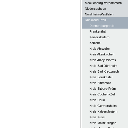
Mecklenburg-Vorpommern
Niedersachsen
Nordrhein-Westfalen
Rheinland-Pfalz
Donnersbergkreis
Frankenthal
Kaiserslautern
Koblenz
Kreis Ahrweiler
Kreis Altenkirchen
Kreis Alzey-Worms
Kreis Bad Dürkheim
Kreis Bad Kreuznach
Kreis Bernkastel
Kreis Birkenfeld
Kreis Bitburg-Prüm
Kreis Cochem-Zell
Kreis Daun
Kreis Germersheim
Kreis Kaiserslautern
Kreis Kusel
Kreis Mainz-Bingen