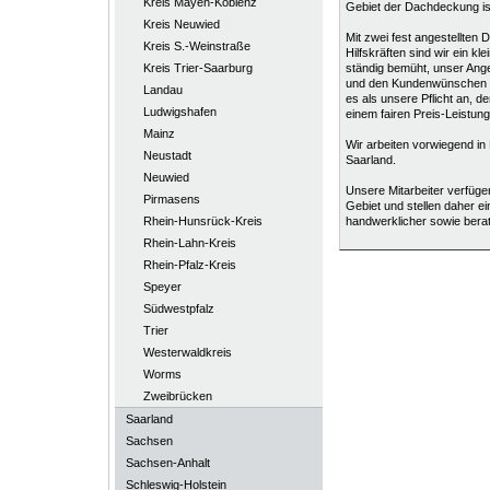
Kreis Mayen-Koblenz
Gebiet der Dachdeckung is
Kreis Neuwied
Mit zwei fest angestellte
Kreis S.-Weinstraße
Hilfskräften sind wir ein k
Kreis Trier-Saarburg
ständig bemüht, unser Ang
und den Kundenwünschen 
Landau
es als unsere Pflicht an, 
Ludwigshafen
einem fairen Preis-Leistung
Mainz
Wir arbeiten vorwiegend in
Neustadt
Saarland.
Neuwied
Unsere Mitarbeiter verfügen
Pirmasens
Gebiet und stellen daher e
Rhein-Hunsrück-Kreis
handwerklicher sowie berat
Rhein-Lahn-Kreis
Rhein-Pfalz-Kreis
Speyer
Südwestpfalz
Trier
Westerwaldkreis
Worms
Zweibrücken
Saarland
Sachsen
Sachsen-Anhalt
Schleswig-Holstein