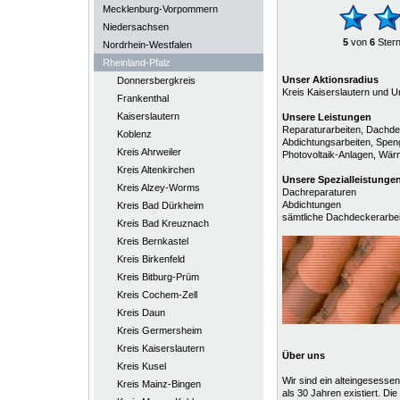
Mecklenburg-Vorpommern
Niedersachsen
5
von
6
Ster
Nordrhein-Westfalen
Rheinland-Pfalz
Unser Aktionsradius
Donnersbergkreis
Kreis Kaiserslautern und
Frankenthal
Kaiserslautern
Unsere Leistungen
Reparaturarbeiten, Dachde
Koblenz
Abdichtungsarbeiten, Speng
Kreis Ahrweiler
Photovoltaik-Anlagen, W
Kreis Altenkirchen
Unsere
Spezialleistunge
Kreis Alzey-Worms
Dachreparaturen
Abdichtungen
Kreis Bad Dürkheim
sämtliche Dachdeckerarbei
Kreis Bad Kreuznach
Kreis Bernkastel
Kreis Birkenfeld
Kreis Bitburg-Prüm
Kreis Cochem-Zell
Kreis Daun
Kreis Germersheim
Kreis Kaiserslautern
Über uns
Kreis Kusel
Wir sind ein alteingesess
Kreis Mainz-Bingen
als 30 Jahren existiert. Di