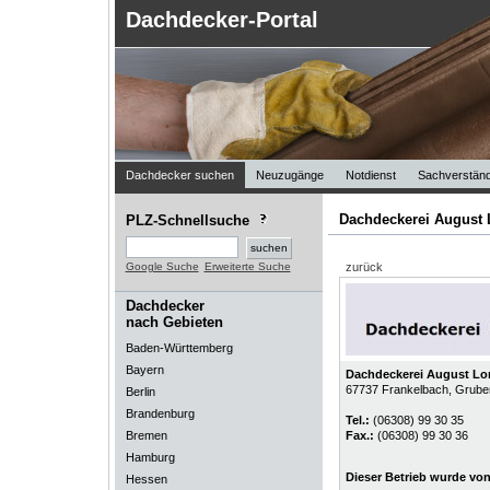
Dachdecker-Portal
Dachdecker suchen
Neuzugänge
Notdienst
Sachverständ
Dachdeckerei August
PLZ-Schnellsuche
Google Suche
Erweiterte Suche
zurück
Dachdecker
nach Gebieten
Baden-Württemberg
Bayern
Dachdeckerei August L
67737
Frankelbach
, Grube
Berlin
Brandenburg
Tel.:
(06308) 99 30 35
Bremen
Fax.:
(06308) 99 30 36
Hamburg
Dieser Betrieb wurde vo
Hessen