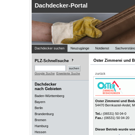
Dachdecker-Portal
Dachdecker suchen
Neuzugänge
Notdienst
Sachverständ
Oster Zimmerei und 
PLZ-Schnellsuche
Google Suche
Erweiterte Suche
zurück
Dachdecker
nach Gebieten
Baden-Württemberg
Oster Zimmerei und Be
Bayern
54470
Bernkastel-Andel
, M
Berlin
Tel.:
(06531) 50 04-0
Brandenburg
Fax.:
(06531) 50 04-20
Bremen
Hamburg
Dieser Betrieb wurde vo
Hessen