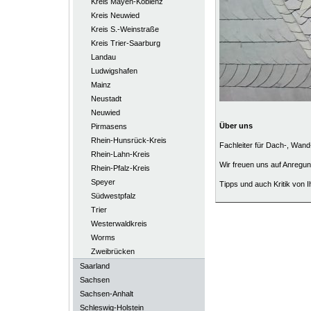
Kreis Mayen-Koblenz
Kreis Neuwied
Kreis S.-Weinstraße
Kreis Trier-Saarburg
Landau
Ludwigshafen
Mainz
Neustadt
Neuwied
Über uns
Pirmasens
Rhein-Hunsrück-Kreis
Fachleiter für Dach-, Wand
Rhein-Lahn-Kreis
Wir freuen uns auf Anregu
Rhein-Pfalz-Kreis
Speyer
Tipps und auch Kritik von I
Südwestpfalz
Trier
Westerwaldkreis
Worms
Zweibrücken
Saarland
Sachsen
Sachsen-Anhalt
Schleswig-Holstein