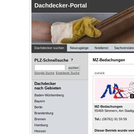
Dachdecker-Portal
Dachdecker suchen
Neuzugänge
Notdienst
Sachverständ
MZ-Bedachungen
PLZ-Schnellsuche
Google Suche
Erweiterte Suche
zurück
Dachdecker
nach Gebieten
Baden-Württemberg
Bayern
MZ-Bedachungen
Berlin
55469
Simmern
, Am Stadtg
Brandenburg
Bremen
Tel.:
(06761) 91 59 59
Hamburg
Dieser Betrieb wurde vo
Hessen