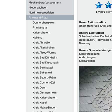
Mecklenburg-Vorpommern
Niedersachsen
5
von
6
Ster
Nordrhein-Westfalen
Rheinland-Pfalz
Unser Aktionsradius
Donnersbergkreis
Rhein-Hunsrück-Kreis un
Frankenthal
Kaiserslautern
Unsere Leistungen
Schieferarbeiten, Dacheind
Koblenz
Reperaturen, Fotovoltaik &
Kreis Ahrweiler
Beratung
Kreis Altenkirchen
Unsere
Spezialleistunge
Kreis Alzey-Worms
Schieferdeckung
Abdichtungen
Kreis Bad Dürkheim
Solaranlagen
Kreis Bad Kreuznach
Kreis Bernkastel
Kreis Birkenfeld
Kreis Bitburg-Prüm
Kreis Cochem-Zell
Kreis Daun
Kreis Germersheim
Kreis Kaiserslautern
Kreis Kusel
Kreis Mainz-Bingen