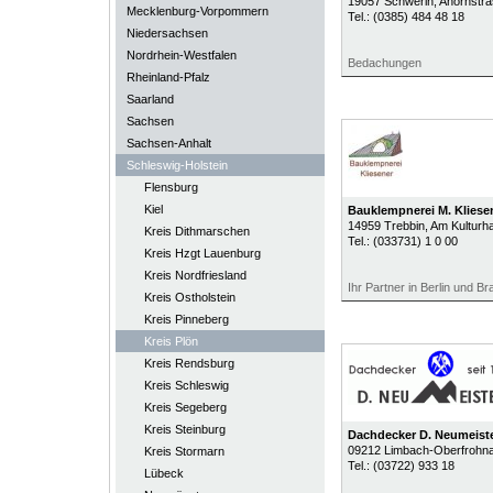
19057
Schwerin
, Ahornstr
Mecklenburg-Vorpommern
Tel.:
(0385) 484 48 18
Niedersachsen
Nordrhein-Westfalen
Bedachungen
Rheinland-Pfalz
Saarland
Sachsen
Sachsen-Anhalt
Schleswig-Holstein
Flensburg
Kiel
Bauklempnerei M. Klies
14959
Trebbin
, Am Kulturh
Kreis Dithmarschen
Tel.:
(033731) 1 0 00
Kreis Hzgt Lauenburg
Kreis Nordfriesland
Ihr Partner in Berlin und B
Kreis Ostholstein
Kreis Pinneberg
Kreis Plön
Kreis Rendsburg
Kreis Schleswig
Kreis Segeberg
Kreis Steinburg
Dachdecker D. Neumeist
09212
Limbach-Oberfrohn
Kreis Stormarn
Tel.:
(03722) 933 18
Lübeck