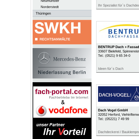
Neumünster
Ihr Spezialist für`s Dachde
Norderstedt
Thüringen
BENTRUP Dach + Fassa
33607
Bielefeld
, Spinnereis
Tel.:
(0521) 9 65 34-0
Ideen für´s Dach
Dach Vogel GmbH
32052
Herford
, Viehtriften
Tel.:
(05221) 7 49 99
Dachdeckerei / Bauklempn