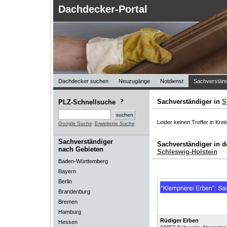
Dachdecker-Portal
Dachdecker suchen
Neuzugänge
Notdienst
Sachverständ
Sachverständiger in
S
PLZ-Schnellsuche
Leider keinen Treffer in Krei
Google Suche
Erweiterte Suche
Sachverständiger
Sachverständiger in 
nach Gebieten
Schleswig-Holstein
Baden-Württemberg
Bayern
Berlin
Brandenburg
Bremen
Hamburg
Rüdiger Erben
Hessen