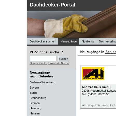
Dachdecker-Portal
Dachdecker suchen
Neuzugänge
Notdienst
Sachverständ
Neuzugänge in
Schles
PLZ-Schnellsuche
Google Suche
Erweiterte Suche
Neuzugänge
nach Gebieten
Baden-Württemberg
Andreas Hauk GmbH
Bayern
23795
Negernbötel
, Lehwi
Berlin
Tel.:
(04551) 88 25 56
Brandenburg
Bremen
Wir bringen Sie unter Dac
Hamburg
Hessen