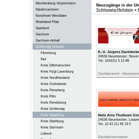
Mecklenburg-Vorpommern
Neuzugänge in der U
Niedersachsen
Schleswig-Holstein
»
Nordrhein-Westfalen
Rheinland-Pfalz
Saarland
Sachsen
Sachsen-Anhalt
Schleswig-Holstein
K.-U. Jürgens Dachdecke
Flensburg
24536
Neumünster
, Stove
Kiel
Tel.:
(04321) 5 12 88
Kreis Dithmarschen
Kreis Hzgt Lauenburg
Dachdeckerei - Klempnerei
Kreis Nordfriesland
Kreis Ostholstein
Kreis Pinneberg
Kreis Plön
Kreis Rendsburg
Kreis Schleswig
Kreis Segeberg
Niels Arne Thullesen G
24536
Neumünster
, Loope
Kreis Steinburg
Tel.:
(0 43 21) 95 19 0
Kreis Stormarn
Lübeck
Dachdeckermeister