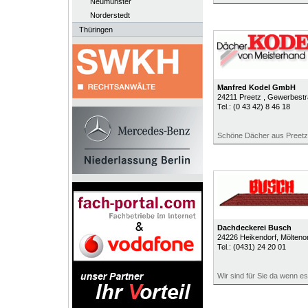
Neumünster
Norderstedt
Thüringen
Manfred Kodel GmbH
24211
Preetz
, Gewerbestr
Tel.:
(0 43 42) 8 46 18
Schöne Dächer aus Preetz
Dachdeckerei Busch
24226
Heikendorf
, Mölteno
Tel.:
(0431) 24 20 01
Wir sind für Sie da wenn e