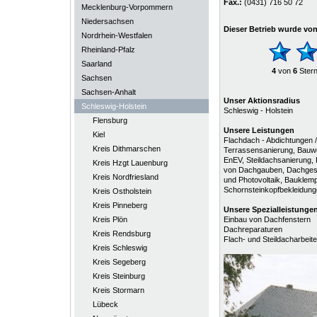
Fax.:
(0431) 716 50 72
Mecklenburg-Vorpommern
Niedersachsen
Dieser Betrieb wurde vo
Nordrhein-Westfalen
Rheinland-Pfalz
Saarland
4
von
6
Ster
Sachsen
Sachsen-Anhalt
Unser Aktionsradius
Schleswig-Holstein
Schleswig - Holstein
Flensburg
Unsere Leistungen
Kiel
Flachdach - Abdichtungen 
Kreis Dithmarschen
Terrassensanierung, Bau
EnEV, Steildachsanierung,
Kreis Hzgt Lauenburg
von Dachgauben, Dachgesc
Kreis Nordfriesland
und Photovoltaik, Bauklem
Schornsteinkopfbekleidunge
Kreis Ostholstein
Kreis Pinneberg
Unsere
Spezialleistunge
Kreis Plön
Einbau von Dachfenstern
Dachreparaturen
Kreis Rendsburg
Flach- und Steildacharbeit
Kreis Schleswig
Kreis Segeberg
Kreis Steinburg
Kreis Stormarn
Lübeck