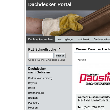
Dachdecker-Portal
Dachdecker suchen
Neuzugänge
Notdienst
Sachverständ
Werner Paustian Dac
PLZ-Schnellsuche
Google Suche
Erweiterte Suche
zurück
Dachdecker
nach Gebieten
Baden-Württemberg
Bayern
Berlin
Brandenburg
Werner Paustian Dachde
Bremen
24145
Kiel
, Marie-Curie Str
Hamburg
Tel.:
(0431) 716 50 70
Hessen