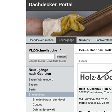
Dachdecker-Portal
Dachdecker suchen
Neuzugänge
Notdienst
Sachverständ
Holz- & Dachbau Tiet
PLZ-Schnellsuche
Google Suche
Erweiterte Suche
zurück
Neuzugänge
nach Gebieten
Baden-Württemberg
Bayern
Holz- & Dachbau Tietz 
Berlin
16727
Oberkrämer
, Chaus
Brandenburg
Tel.:
(03304) 209 02 13
Brandenburg an der Havel
Mobil:
(0162) 132 28 39
Cottbus
Dahme/Spreewald