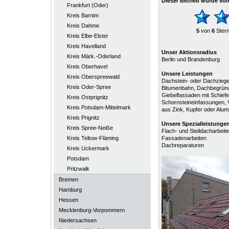
Dieser Betrieb wurde vo
Frankfurt (Oder)
Kreis Barnim
Kreis Dahme
5
von
6
Ster
Kreis Elbe-Elster
Kreis Havelland
Unser Aktionsradius
Kreis Märk.-Oderland
Berlin und Brandenburg
Kreis Oberhavel
Unsere Leistungen
Kreis Oberspreewald
Dachstein- oder Dachziege
Kreis Oder-Spree
Bitumenbahn, Dachbegrünun
Giebelfassaden mit Schief
Kreis Ostprignitz
Schornsteineinfassungen,
Kreis Potsdam-Mittelmark
aus Zink, Kupfer oder Alum
Kreis Prignitz
Unsere
Spezialleistunge
Kreis Spree-Neiße
Flach- und Steildacharbeit
Kreis Teltow-Fläming
Fassadenarbeiten
Dachreparaturen
Kreis Uckermark
Potsdam
Pritzwalk
Bremen
Hamburg
Hessen
Mecklenburg-Vorpommern
Niedersachsen