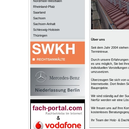
Nordrhein-Westfalen
Rheinland-Pfalz
Saarland
Sachsen
Sachsen-Anhalt
Schleswig-Holstein
Thüringen
Über uns
Seit dem Jahr 2004 stehen w
Termintreue.
Durch unsere Erfahrungen
es uns möglich, Sie bei Ih
individuellen Vorstellunge
umzusetzen.
Überzeugen Sie sich von u
Internetseite. Dort finden 
Bauprojekte.
Wir sind ständig auf der 
hierfür werden wir eine Lös
Wir freuen uns auf Ihre Kon
kostenloses Beratungsgesp
Ihr Team der Holz- & Dac