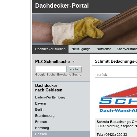
Dachdecker-Portal
Dachdecker suchen
Neuzugänge
Notdienst
Sachverständ
Schmitt Bedachungs
PLZ-Schnellsuche
Google Suche
Erweiterte Suche
zurück
Dachdecker
nach Gebieten
Baden-Württemberg
Bayern
Berlin
Brandenburg
Bremen
Schmitt Bedachungs-G
35037
Marburg
, Stephan-N
Hamburg
Hessen
Tel.:
(06421) 220 33