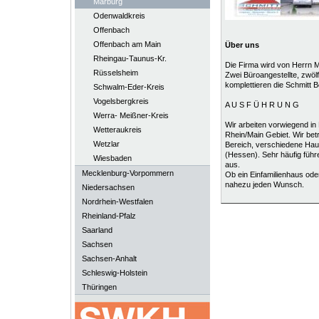
Marburg
Odenwaldkreis
Offenbach
Offenbach am Main
Über uns
Rheingau-Taunus-Kr.
Die Firma wird von Herrn M
Rüsselsheim
Zwei Büroangestellte, zwöl
komplettieren die Schmit
Schwalm-Eder-Kreis
Vogelsbergkreis
A U S F Ü H R U N G
Werra- Meißner-Kreis
Wir arbeiten vorwiegend i
Wetteraukreis
Rhein/Main Gebiet. Wir be
Wetzlar
Bereich, verschiedene Ha
(Hessen). Sehr häufig führe
Wiesbaden
aus.
Mecklenburg-Vorpommern
Ob ein Einfamilienhaus oder 
nahezu jeden Wunsch.
Niedersachsen
Nordrhein-Westfalen
Rheinland-Pfalz
Saarland
Sachsen
Sachsen-Anhalt
Schleswig-Holstein
Thüringen