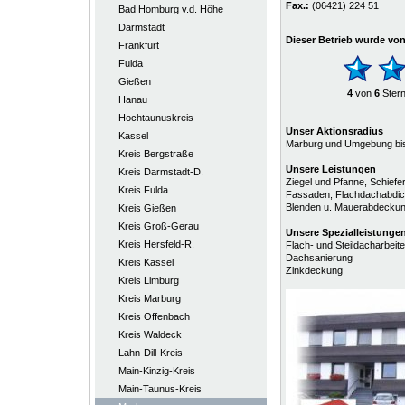
Fax.:
(06421) 224 51
Bad Homburg v.d. Höhe
Darmstadt
Dieser Betrieb wurde vo
Frankfurt
Fulda
Gießen
4
von
6
Ster
Hanau
Hochtaunuskreis
Unser Aktionsradius
Kassel
Marburg und Umgebung bis
Kreis Bergstraße
Unsere Leistungen
Kreis Darmstadt-D.
Ziegel und Pfanne, Schief
Kreis Fulda
Fassaden, Flachdachabdich
Blenden u. Mauerabdeckun
Kreis Gießen
Kreis Groß-Gerau
Unsere
Spezialleistunge
Kreis Hersfeld-R.
Flach- und Steildacharbeit
Dachsanierung
Kreis Kassel
Zinkdeckung
Kreis Limburg
Kreis Marburg
Kreis Offenbach
Kreis Waldeck
Lahn-Dill-Kreis
Main-Kinzig-Kreis
Main-Taunus-Kreis